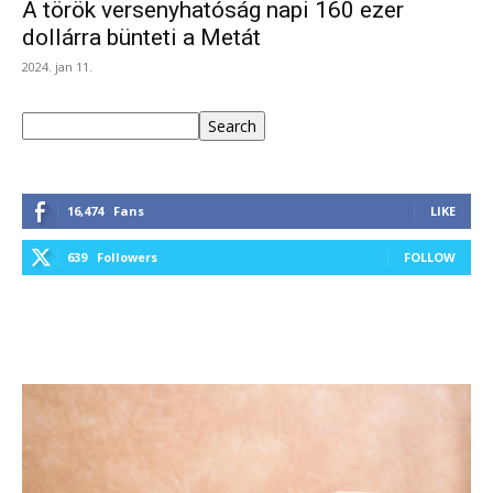
A török versenyhatóság napi 160 ezer
dollárra bünteti a Metát
2024. jan 11.
Keresés
Search
16,474
Fans
LIKE
639
Followers
FOLLOW