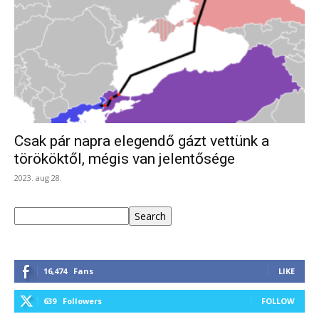
Csak pár napra elegendő gázt vettünk a
törököktől, mégis van jelentősége
2023. aug 28.
Keresés
Search
16,474
Fans
LIKE
639
Followers
FOLLOW