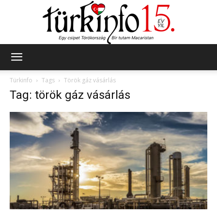
Türkinfo
Türkinfo
Tags
Török gáz vásárlás
Tag: török gáz vásárlás