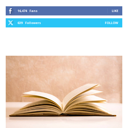
16,474
Fans
LIKE
639
Followers
FOLLOW