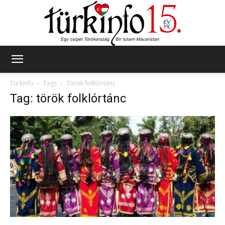
Türkinfo
Türkinfo
Tags
Török folklórtánc
Tag: török folklórtánc