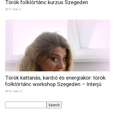
Török folklórtánc kurzus Szegeden
2017. febr 2.
Török kattanás, kardió és energiakör: török
folklórtánc workshop Szegeden – Interjú
2016. márc 2.
Keresés
Search