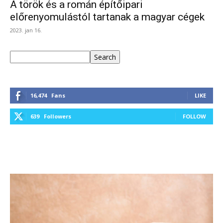
A török és a román építőipari
előrenyomulástól tartanak a magyar cégek
2023. jan 16.
Keresés
Search
16,474
Fans
LIKE
639
Followers
FOLLOW