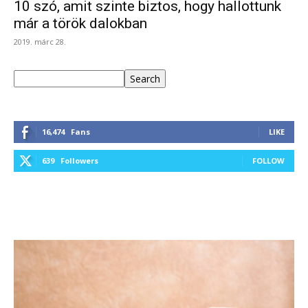
10 szó, amit szinte biztos, hogy hallottunk
már a török dalokban
2019. márc 28.
Keresés
Search
16,474
Fans
LIKE
639
Followers
FOLLOW