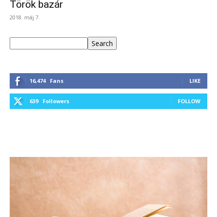
Török bazár
2018. máj 7.
Keresés
Search
16,474
Fans
LIKE
639
Followers
FOLLOW