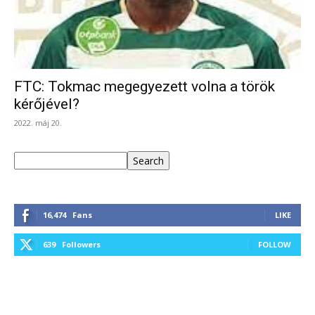
FTC: Tokmac megegyezett volna a török
kérőjével?
2022. máj 20.
Keresés
Search
16,474
Fans
LIKE
639
Followers
FOLLOW