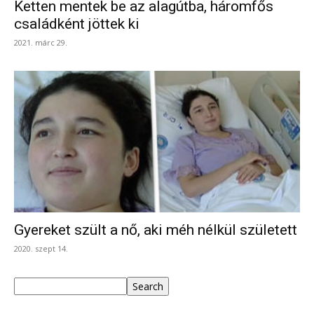
Ketten mentek be az alagútba, háromfős
családként jöttek ki
2021. márc 29.
Gyereket szült a nő, aki méh nélkül született
2020. szept 14.
Keresés
Search