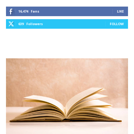
16,474
Fans
LIKE
639
Followers
FOLLOW