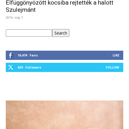
Elfüggönyözött kocsiba rejtették a halott
Szulejmánt
2016. máj 7.
Keresés
Search
16,474
Fans
LIKE
639
Followers
FOLLOW