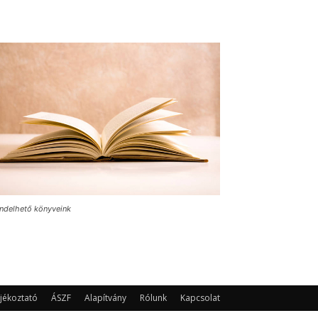
ndelhető könyveink
jékoztató
ÁSZF
Alapítvány
Rólunk
Kapcsolat