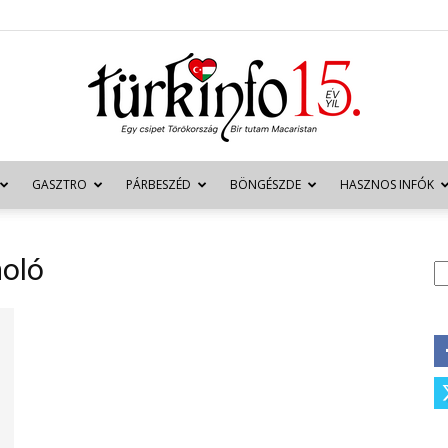
GASZTRO
PÁRBESZÉD
BÖNGÉSZDE
HASZNOS INFÓK
Türkinfo
moló
K