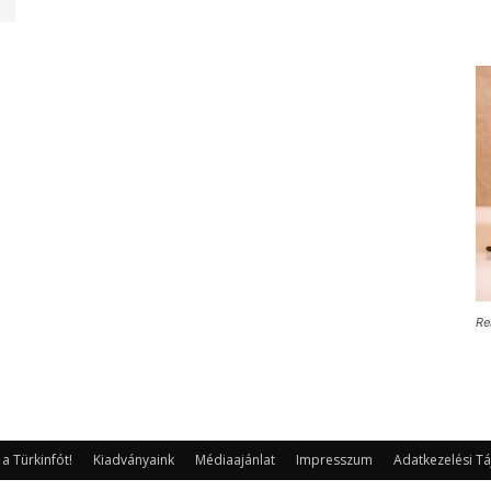
Re
 Türkinfót!
Kiadványaink
Médiaajánlat
Impresszum
Adatkezelési Tá