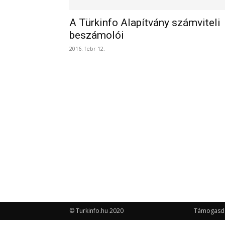
A Türkinfo Alapítvány számviteli
beszámolói
2016. febr 12.
© Turkinfo.hu 2020
Támogasd a