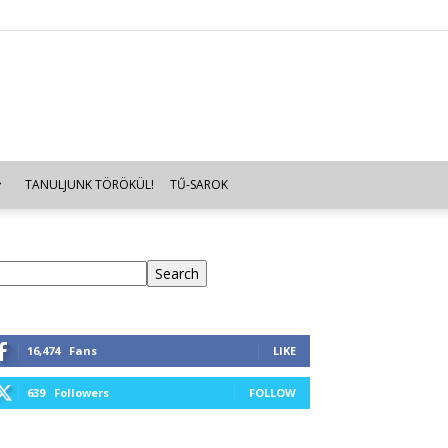
TANULJUNK TÖRÖKÜL!
TŰ-SAROK
eresés
Search
16,474
Fans
LIKE
639
Followers
FOLLOW