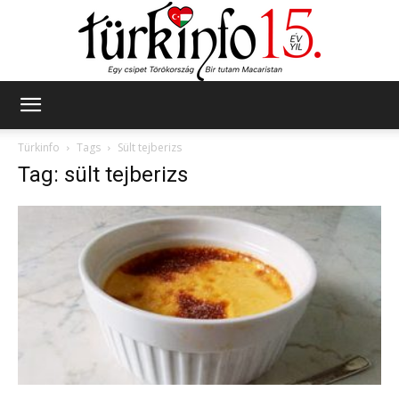
Türkinfo
Türkinfo
Tags
Sült tejberizs
Tag: sült tejberizs