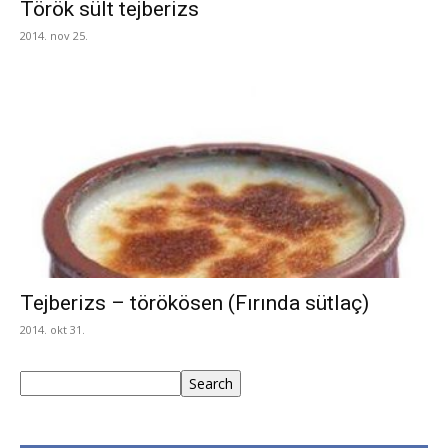
Török sült tejberizs
2014. nov 25.
Tejberizs – törökösen (Fırında sütlaç)
2014. okt 31.
Keresés
Search