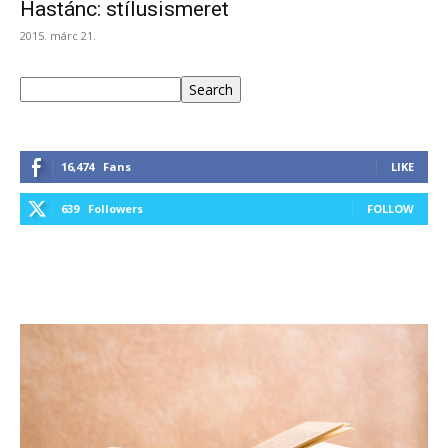
Hastánc: stílusismeret
2015. márc 21.
Keresés
Search
16,474
Fans
LIKE
639
Followers
FOLLOW