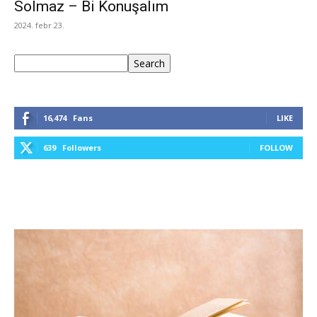
Solmaz – Bi Konuşalım
2024. febr 23.
Keresés
Search
16,474
Fans
LIKE
639
Followers
FOLLOW