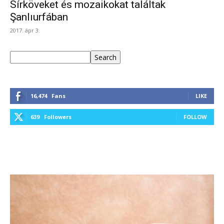
Sírköveket és mozaikokat találtak
Şanlıurfában
2017. ápr 3.
Keresés
Search
16,474
Fans
LIKE
639
Followers
FOLLOW