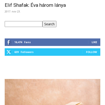
Elif Shafak: Éva három lánya
2017. nov 23.
Keresés
Search
16,474
Fans
LIKE
639
Followers
FOLLOW