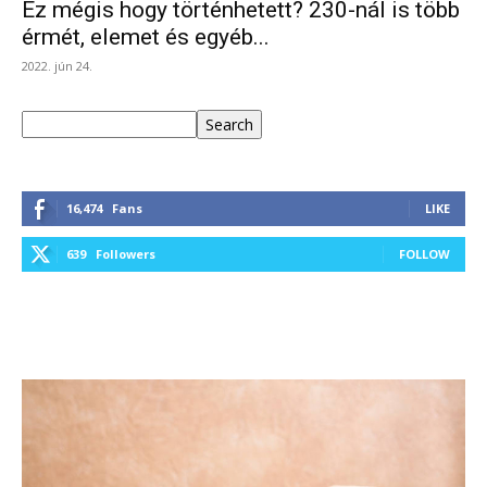
Ez mégis hogy történhetett? 230-nál is több
érmét, elemet és egyéb...
2022. jún 24.
Keresés
Search
16,474
Fans
LIKE
639
Followers
FOLLOW