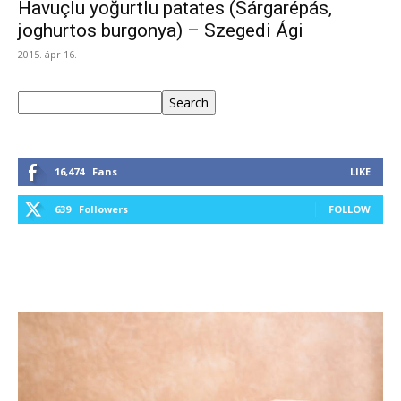
Havuçlu yoğurtlu patates (Sárgarépás,
joghurtos burgonya) – Szegedi Ági
2015. ápr 16.
Keresés
Search
16,474
Fans
LIKE
639
Followers
FOLLOW