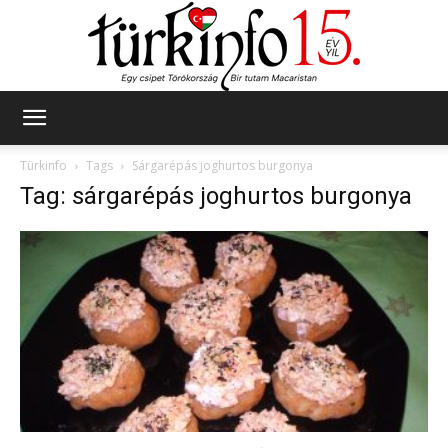
Türkinfo
Türkinfo
Tags
Sárgarépás joghurtos burgonya
Tag: sárgarépás joghurtos burgonya