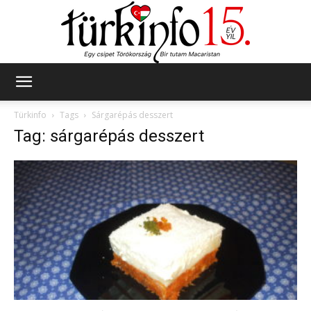
Türkinfo
Türkinfo
Tags
Sárgarépás desszert
Tag: sárgarépás desszert