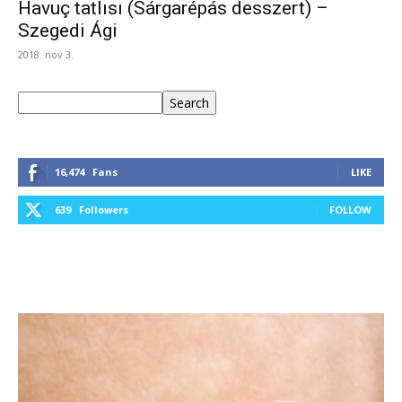
Havuç tatlısı (Sárgarépás desszert) –
Szegedi Ági
2018. nov 3.
Keresés
Search
16,474
Fans
LIKE
639
Followers
FOLLOW