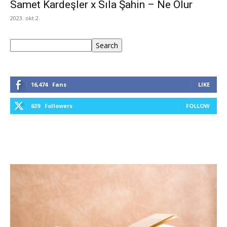
Samet Kardeşler x Sıla Şahin – Ne Olur
2023. okt 2.
Keresés
Search
16,474
Fans
LIKE
639
Followers
FOLLOW