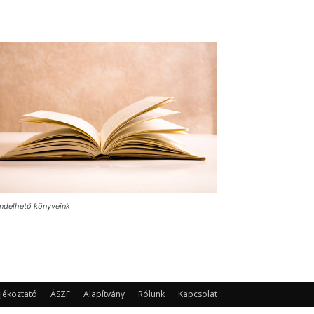
ndelhető könyveink
jékoztató
ÁSZF
Alapítvány
Rólunk
Kapcsolat