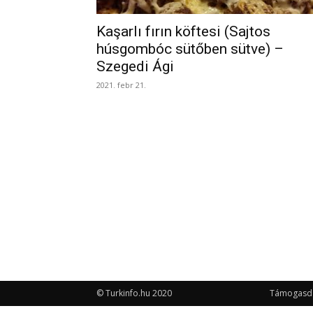
Kaşarlı fırın köftesi (Sajtos
húsgombóc sütőben sütve) –
Szegedi Ági
2021. febr 21.
© Turkinfo.hu 2020
Támogasd a