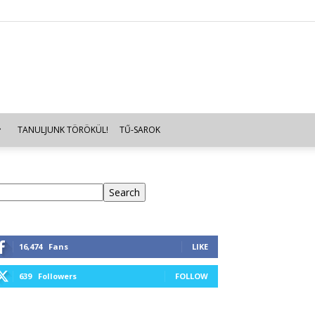
TANULJUNK TÖRÖKÜL!
TŰ-SAROK
eresés
Search
16,474
Fans
LIKE
639
Followers
FOLLOW