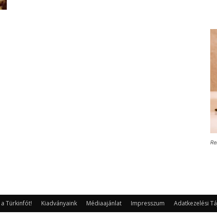
Re
 Türkinfót!
Kiadványaink
Médiaajánlat
Impresszum
Adatkezelési Tá