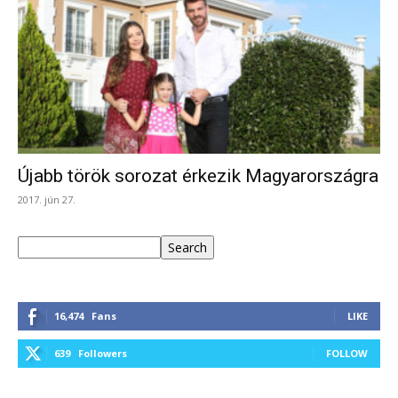
Újabb török sorozat érkezik Magyarországra
2017. jún 27.
Keresés
Search
16,474
Fans
LIKE
639
Followers
FOLLOW