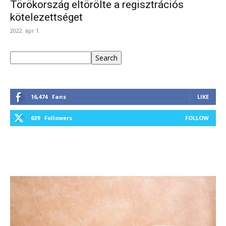
Törökország eltörölte a regisztrációs
kötelezettséget
2022. ápr 1.
Keresés
Search
16,474
Fans
LIKE
639
Followers
FOLLOW