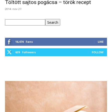
Töltött sajtos pogácsa – török recept
2014. nov 27.
Keresés
Search
16,474
Fans
LIKE
639
Followers
FOLLOW