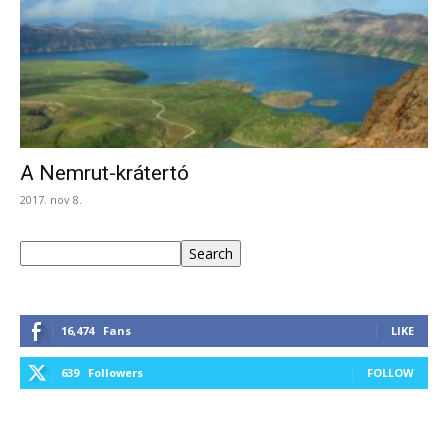
A Nemrut-krátertó
2017. nov 8.
Keresés
Search
16,474
Fans
LIKE
639
Followers
FOLLOW