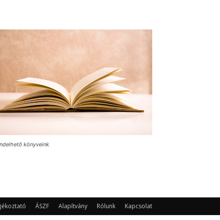
ndelhető könyveink
jékoztató
ÁSZF
Alapítvány
Rólunk
Kapcsolat