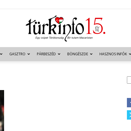
GASZTRO
PÁRBESZÉD
BÖNGÉSZDE
HASZNOS INFÓK
Türkinfo
K