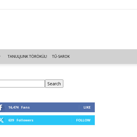
TANULJUNK TÖRÖKÜL!
TŰ-SAROK
eresés
Search
16,474
Fans
LIKE
639
Followers
FOLLOW