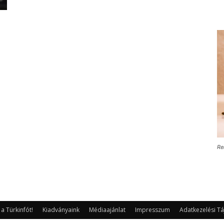
Re
 Türkinfót!
Kiadványaink
Médiaajánlat
Impresszum
Adatkezelési Tá