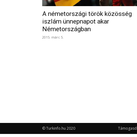
A németországi török közösség
iszlám ünnepnapot akar
Németországban
2015. márc 5.
© Turkinfo.hu 2020
Támogasd a