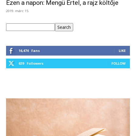
Ezen a napon: Mengü Ertel, a rajz költője
2019. márc 15.
Keresés
Search
16,474
Fans
LIKE
639
Followers
FOLLOW