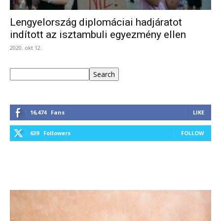
Lengyelország diplomáciai hadjáratot
indított az isztambuli egyezmény ellen
2020. okt 12.
Keresés
Search
16,474
Fans
LIKE
639
Followers
FOLLOW