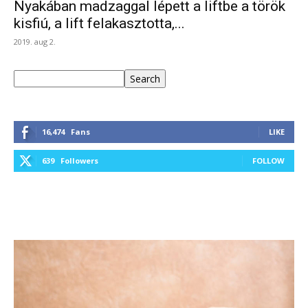
Nyakában madzaggal lépett a liftbe a török
kisfiú, a lift felakasztotta,...
2019. aug 2.
Keresés
Search
16,474
Fans
LIKE
639
Followers
FOLLOW