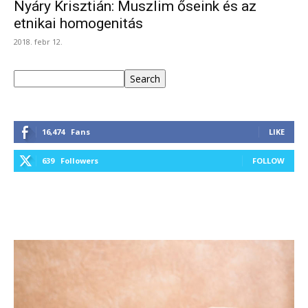
Nyáry Krisztián: Muszlim őseink és az
etnikai homogenitás
2018. febr 12.
Keresés
Search
16,474
Fans
LIKE
639
Followers
FOLLOW