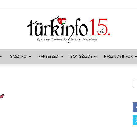
GASZTRO
PÁRBESZÉD
BÖNGÉSZDE
HASZNOS INFÓK
Türkinfo
K