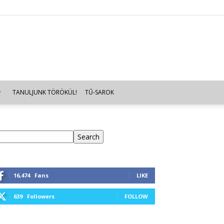
TANULJUNK TÖRÖKÜL!
TŰ-SAROK
eresés
Search
16,474
Fans
LIKE
639
Followers
FOLLOW