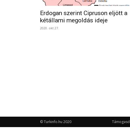
Erdogan szerint Cipruson eljött a
kétállami megoldás ideje
2020. okt 27.
© Turkinfo.hu 2020
Támogasd a