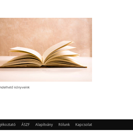
ndelhető könyveink
jékoztató
ÁSZF
Alapítvány
Rólunk
Kapcsolat