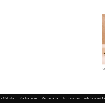
Re
 Türkinfót!
Kiadványaink
Médiaajánlat
Impresszum
Adatkezelési Tá