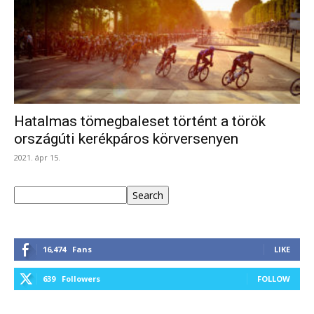
Hatalmas tömegbaleset történt a török
országúti kerékpáros körversenyen
2021. ápr 15.
Keresés
Search
16,474
Fans
LIKE
639
Followers
FOLLOW