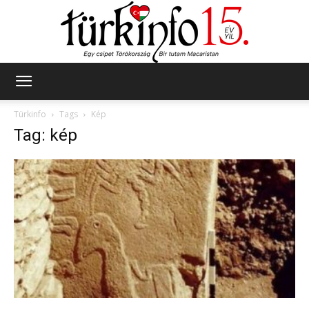
Türkinfo
Türkinfo
Tags
Kép
Tag: kép