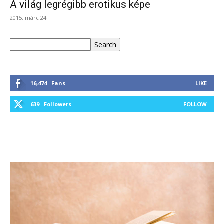
A világ legrégibb erotikus képe
2015. márc 24.
Keresés
Search
16,474
Fans
LIKE
639
Followers
FOLLOW