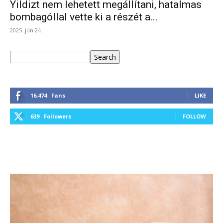
Yildizt nem lehetett megállítani, hatalmas
bombagóllal vette ki a részét a...
2025. jún 24.
Keresés
Search
16,474
Fans
LIKE
639
Followers
FOLLOW