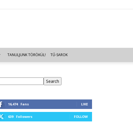
TANULJUNK TÖRÖKÜL!
TŰ-SAROK
eresés
Search
16,474
Fans
LIKE
639
Followers
FOLLOW