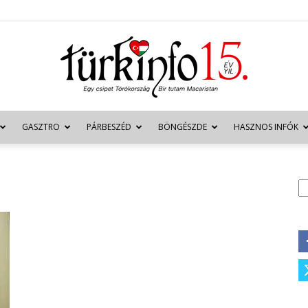
GASZTRO
PÁRBESZÉD
BÖNGÉSZDE
HASZNOS INFÓK
Türkinfo
K