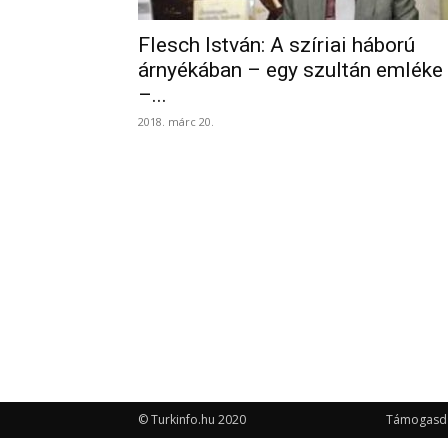
Flesch István: A szíriai háború
árnyékában – egy szultán emléke
–...
2018. márc 20.
© Turkinfo.hu 2020
Támogasd a