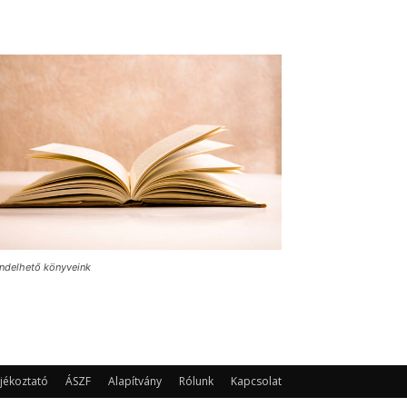
ndelhető könyveink
jékoztató
ÁSZF
Alapítvány
Rólunk
Kapcsolat