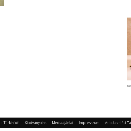
Re
 Türkinfót!
Kiadványaink
Médiaajánlat
Impresszum
Adatkezelési Tá