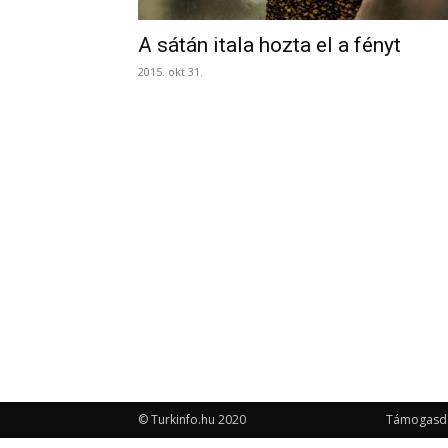
A sátán itala hozta el a fényt
2015. okt 31.
© Turkinfo.hu 2020
Támogasd a