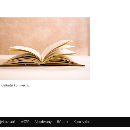
ndelhető könyveink
jékoztató
ÁSZF
Alapítvány
Rólunk
Kapcsolat