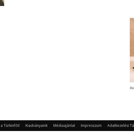
Re
 Türkinfót!
Kiadványaink
Médiaajánlat
Impresszum
Adatkezelési Tá