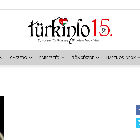
GASZTRO
PÁRBESZÉD
BÖNGÉSZDE
HASZNOS INFÓK
Türkinfo
K