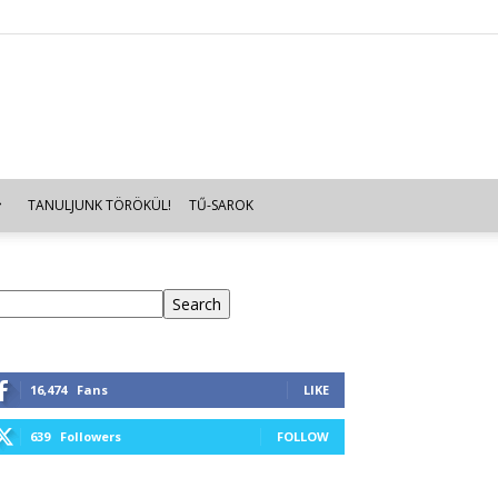
TANULJUNK TÖRÖKÜL!
TŰ-SAROK
eresés
Search
16,474
Fans
LIKE
639
Followers
FOLLOW