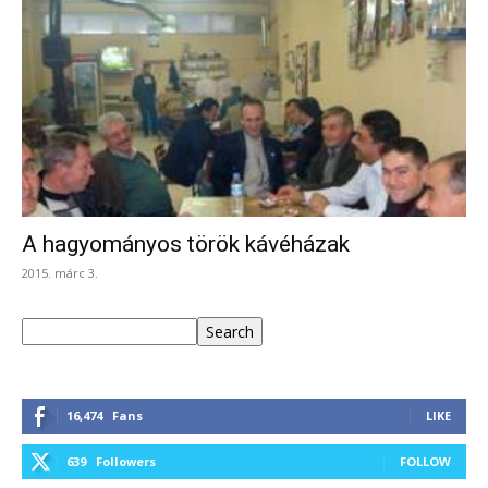
A hagyományos török kávéházak
2015. márc 3.
Keresés
Search
16,474
Fans
LIKE
639
Followers
FOLLOW