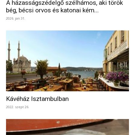
A házasságszédelgő szélhámos, aki török
bég, bécsi orvos és katonai kém...
2026. jan 31.
Kávéház Isztambulban
2022. szept 26.