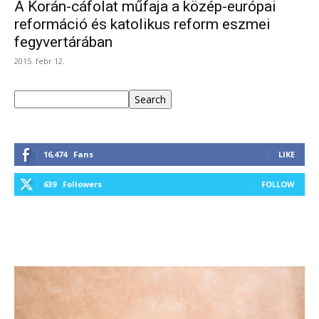
A Korán-cáfolat műfaja a közép-európai
reformáció és katolikus reform eszmei
fegyvertárában
2015. febr 12.
Keresés
Search
16,474
Fans
LIKE
639
Followers
FOLLOW