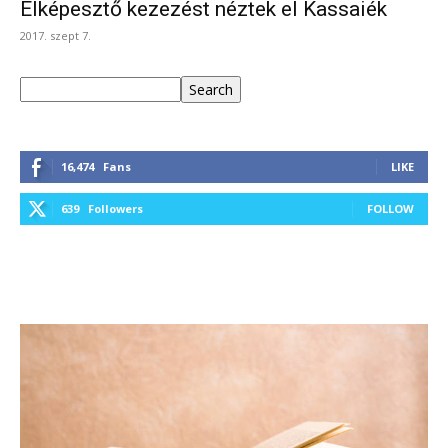
Elképesztő kezezést néztek el Kassaiék
2017. szept 7.
Keresés
Search
16,474
Fans
LIKE
639
Followers
FOLLOW