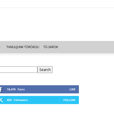
TANULJUNK TÖRÖKÜL!
TŰ-SAROK
eresés
Search
16,474
Fans
LIKE
639
Followers
FOLLOW