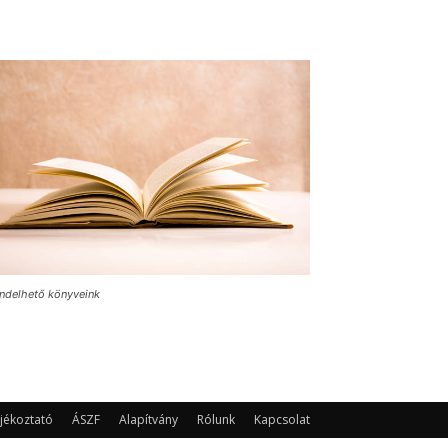
ndelhető könyveink
jékoztató
ÁSZF
Alapítvány
Rólunk
Kapcsolat