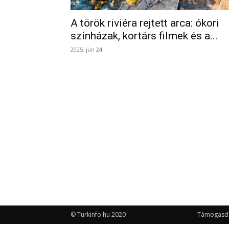
A török riviéra rejtett arca: ókori
színházak, kortárs filmek és a...
2025. jún 24.
© Turkinfo.hu 2020
Támogasd a