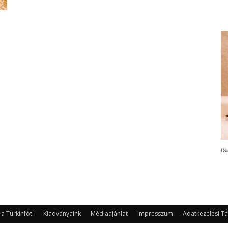
Re
 Türkinfót!
Kiadványaink
Médiaajánlat
Impresszum
Adatkezelési Tá