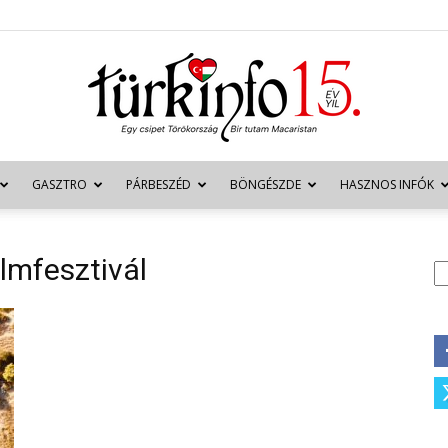
GASZTRO
PÁRBESZÉD
BÖNGÉSZDE
HASZNOS INFÓK
Türkinfo
lmfesztivál
K