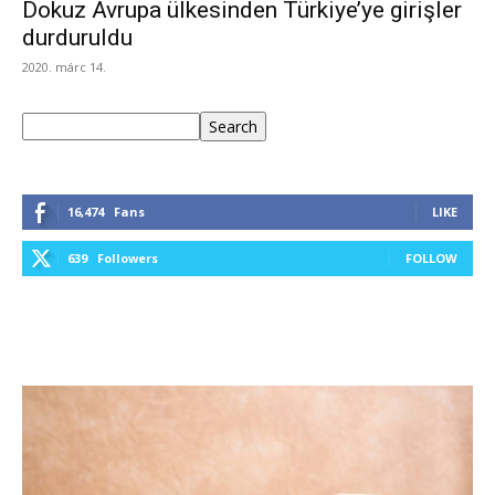
Dokuz Avrupa ülkesinden Türkiye’ye girişler
durduruldu
2020. márc 14.
Keresés
Search
16,474
Fans
LIKE
639
Followers
FOLLOW