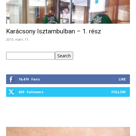
Karácsony Isztambulban – 1. rész
2015. márc 11.
Keresés
Search
16,474
Fans
LIKE
639
Followers
FOLLOW