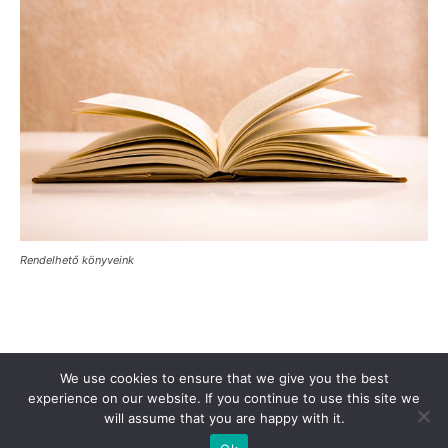
Rendelhető könyveink
Támogasd a Türkinfót!
Kiadványaink
Médiaajánlat
We use cookies to ensure that we give you the best
experience on our website. If you continue to use this site we
Impresszum
Adatkezelési Tájékoztató
ÁSZF
Alapítvány
will assume that you are happy with it.
Rólunk
Kapcsolat