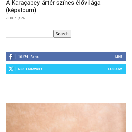
A Karaçabey-ártér színes élővilága
(képalbum)
2018. aug 26.
Keresés
Search
16,474
Fans
LIKE
639
Followers
FOLLOW