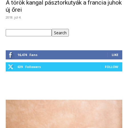
A török kangal pásztorkutyák a francia juhok
új őrei
2018. júl 4.
Keresés
Search
16,474
Fans
LIKE
639
Followers
FOLLOW