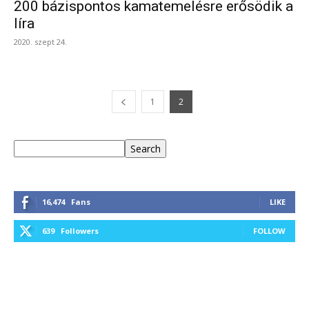
200 bázispontos kamatemelésre erősödik a
líra
2020. szept 24.
1
2
Keresés
Search
16,474
Fans
LIKE
639
Followers
FOLLOW