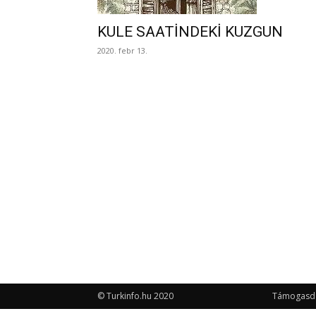
KULE SAATİNDEKİ KUZGUN
2020. febr 13.
© Turkinfo.hu 2020
Támogasd a