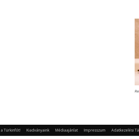
Re
 Türkinfót!
Kiadványaink
Médiaajánlat
Impresszum
Adatkezelési Tá