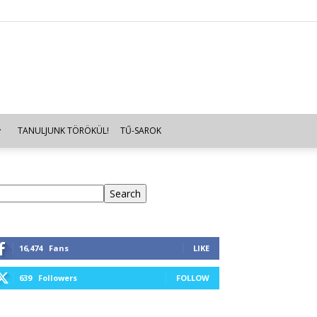
TANULJUNK TÖRÖKÜL!
TŰ-SAROK
eresés
Search
16,474
Fans
LIKE
639
Followers
FOLLOW