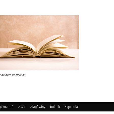
ndelhető könyveink
jékoztató
ÁSZF
Alapítvány
Rólunk
Kapcsolat