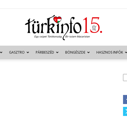
GASZTRO
PÁRBESZÉD
BÖNGÉSZDE
HASZNOS INFÓK
Türkinfo
K