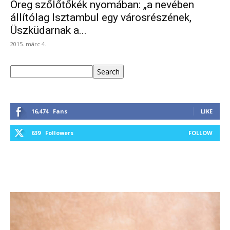
Öreg szőlőtőkék nyomában: „a nevében
állítólag Isztambul egy városrészének,
Üszküdarnak a...
2015. márc 4.
Keresés
Search
16,474
Fans
LIKE
639
Followers
FOLLOW