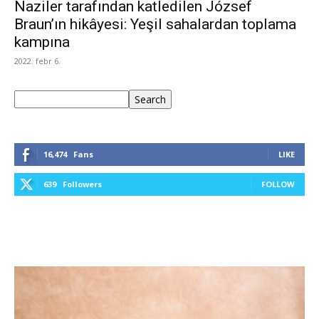
Naziler tarafından katledilen József
Braun’ın hikâyesi: Yeşil sahalardan toplama
kampına
2022. febr 6.
Keresés
Search
16,474
Fans
LIKE
639
Followers
FOLLOW