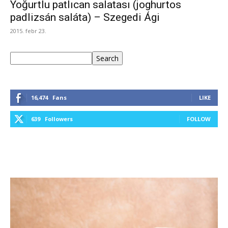
Yoğurtlu patlıcan salatası (joghurtos
padlizsán saláta) – Szegedi Ági
2015. febr 23.
Keresés
Search
16,474
Fans
LIKE
639
Followers
FOLLOW