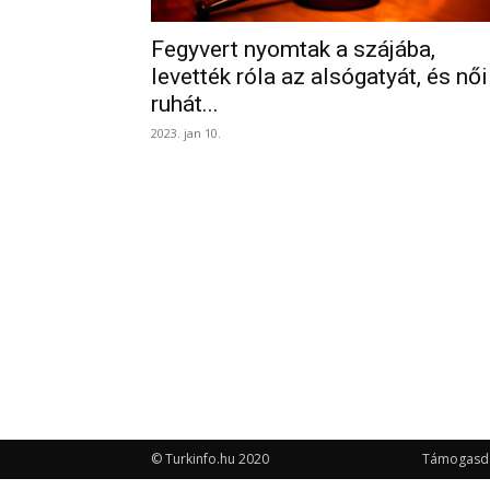
Fegyvert nyomtak a szájába,
levették róla az alsógatyát, és női
ruhát...
2023. jan 10.
© Turkinfo.hu 2020
Támogasd a