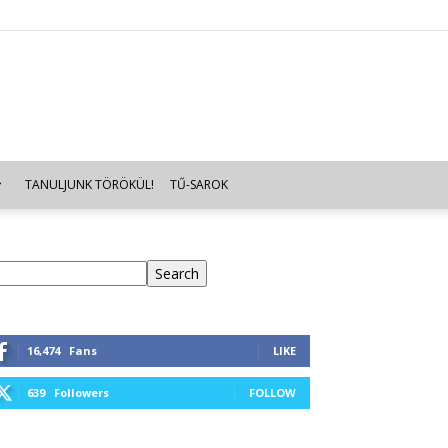
TANULJUNK TÖRÖKÜL!
TŰ-SAROK
eresés
Search
16,474
Fans
LIKE
639
Followers
FOLLOW