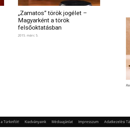
„Zamatos” török jogélet –
Magyarként a török
felsőoktatásban
2015. márc 5.
Re
 Türkinfót!
Kiadványaink
Médiaajánlat
Impresszum
Adatkezelési Tá