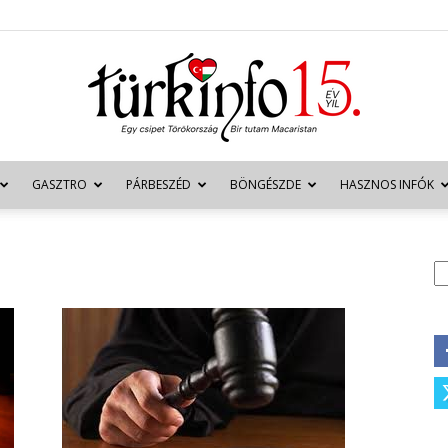
GASZTRO
PÁRBESZÉD
BÖNGÉSZDE
HASZNOS INFÓK
Türkinfo
K