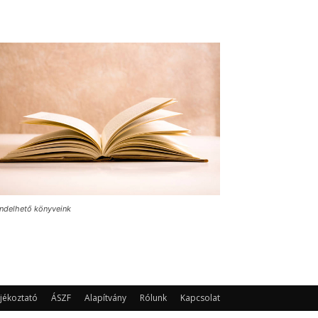
ndelhető könyveink
jékoztató
ÁSZF
Alapítvány
Rólunk
Kapcsolat