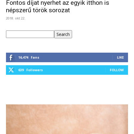
Fontos díjat nyerhet az egyik itthon is
népszerű török sorozat
2018. okt 22.
Keresés
Search
16,474
Fans
LIKE
639
Followers
FOLLOW